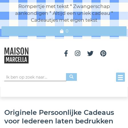
Rompertje met tekst * Zwangerschap
aankondigen * Altijd een uniek cadeau *
Cadeautjes met eigen tekst
0
Toggl
Originele Persoonlijke Cadeaus
voor Iedereen laten bedrukken