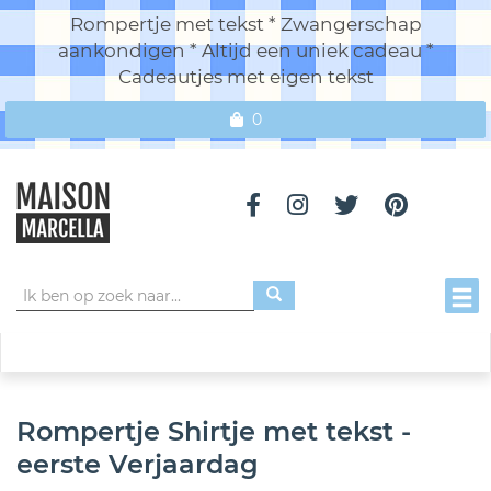
Rompertje met tekst * Zwangerschap
aankondigen * Altijd een uniek cadeau *
Cadeautjes met eigen tekst
0
Toggl
Rompertje Shirtje met tekst -
eerste Verjaardag