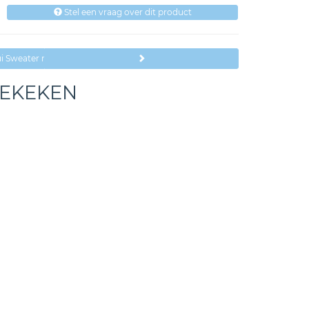
Stel een vraag over dit product
i Sweater met Tekst Kids
BEKEKEN