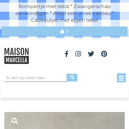
Rompertje met tekst * Zwangerschap
aankondigen * Altijd een uniek cadeau *
Cadeautjes met eigen tekst
0
Toggl