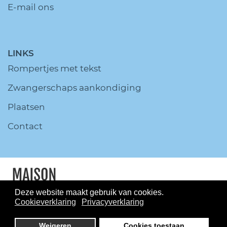
E-mail ons
LINKS
Rompertjes met tekst
Zwangerschaps aankondiging
Plaatsen
Contact
Deze website maakt gebruik van cookies.
Cookieverklaring
Privacyverklaring
© MaisonMarcella.nl All Rights
Reserved.
Disclaimer
Privacy
Weigeren
Cookies toestaan
policy
Sitemap
Onderhoud en beheer