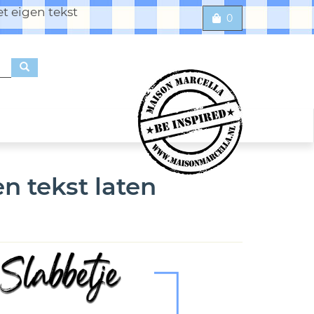
t eigen tekst
0
n tekst laten