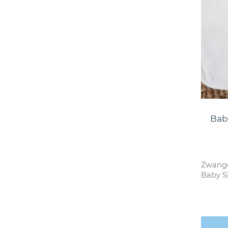
Baby
Zwange
Baby Sl