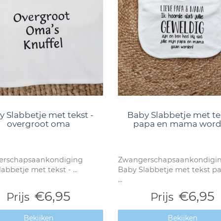
 Slabbetje met tekst -
Baby Slabbetje met te
overgroot oma
papa en mama wor
rschapsaankondiging
Zwangerschapsaankondigi
abbetje met tekst - ...
Baby Slabbetje met tekst p
...
€6,95
€6,95
Prijs
Prijs
Bekijken
Bekijken