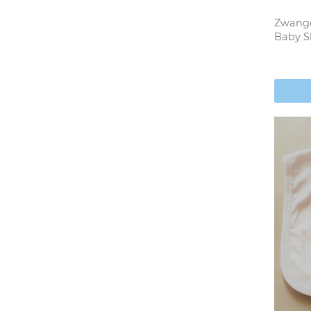
Zwange
Baby Sl