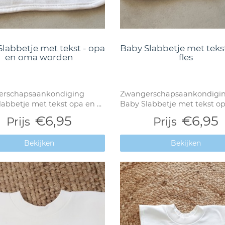
labbetje met tekst - opa
Baby Slabbetje met teks
en oma worden
fles
rschapsaankondiging
Zwangerschapsaankondigi
abbetje met tekst opa en ...
Baby Slabbetje met tekst o
€6,95
€6,95
Prijs
Prijs
Bekijken
Bekijken