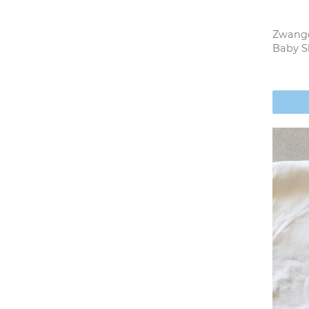
Zwange
Baby Sl