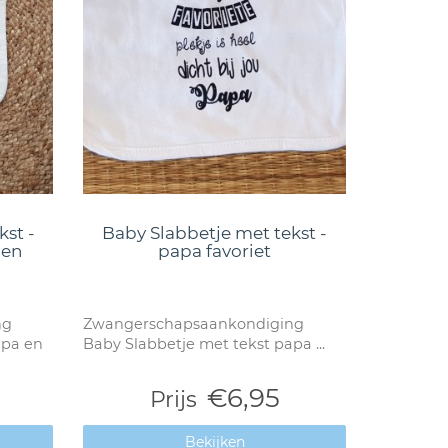
kst -
Baby Slabbetje met tekst -
den
papa favoriet
ng
Zwangerschapsaankondiging
apa en
Baby Slabbetje met tekst papa ...
€6,95
Prijs
Bekijken