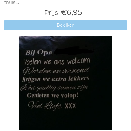
thuis ...
€6,95
Prijs
Bekijken