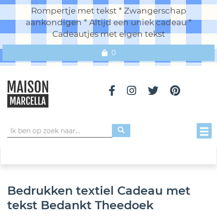
Rompertje met tekst * Zwangerschap
aankondigen * Altijd een uniek cadeau *
Cadeautjes met eigen tekst
0
Toggl
Bedrukken textiel Cadeau met
tekst Bedankt Theedoek