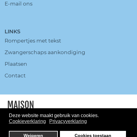
E-mail ons
LINKS
Rompertjes met tekst
Zwangerschaps aankondiging
Plaatsen
Contact
Deze website maakt gebruik van cookies.
Cookieverklaring
Privacyverklaring
© MaisonMarcella.nl All Rights
Reserved.
Disclaimer
Privacy
Weigeren
Cookies toestaan
policy
Sitemap
Onderhoud en beheer