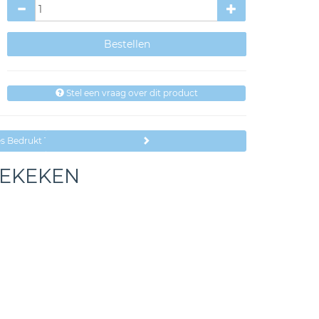
Stel een vraag over dit product
es Bedrukt Teksten Papa
BEKEKEN