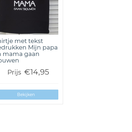
irtje met tekst
edrukken Mijn papa
n mama gaan
rouwen
€14,95
Prijs
Bekijken