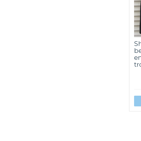
Sh
b
e
t