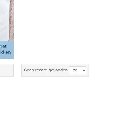
met
ukken
Geen record gevonden