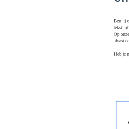
Ben jij 
tekst! o
Op onze 
alvast e
Heb je 