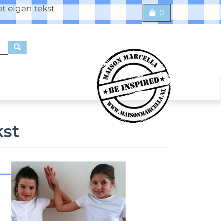
t eigen tekst
0
st