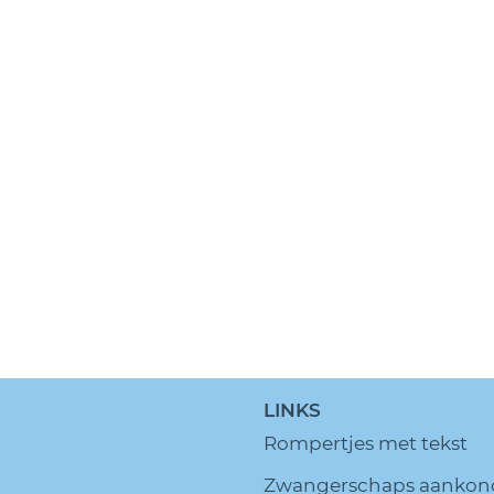
LINKS
Rompertjes met tekst
Zwangerschaps aankon