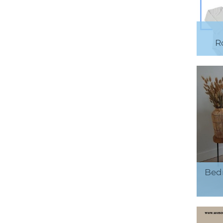
R
Bed