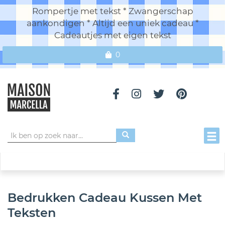
Rompertje met tekst * Zwangerschap
aankondigen * Altijd een uniek cadeau *
Cadeautjes met eigen tekst
0
Toggl
Bedrukken Cadeau Kussen Met
Teksten