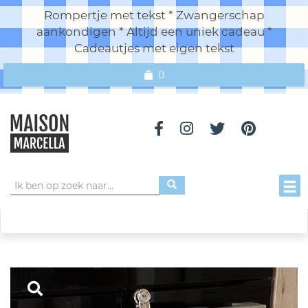
Rompertje met tekst * Zwangerschap
aankondigen * Altijd een uniek cadeau *
Cadeautjes met eigen tekst
0
Toggl