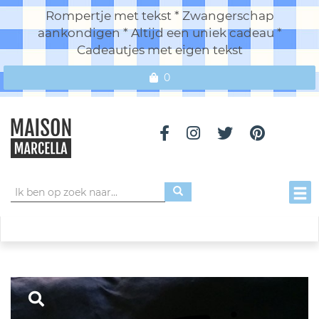
Rompertje met tekst * Zwangerschap
aankondigen * Altijd een uniek cadeau *
Cadeautjes met eigen tekst
0
Toggl