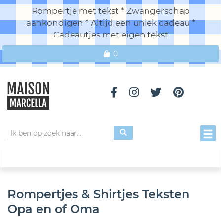
Rompertje met tekst * Zwangerschap
aankondigen * Altijd een uniek cadeau *
Cadeautjes met eigen tekst
0
Toggl
Rompertjes & Shirtjes Teksten
Opa en of Oma