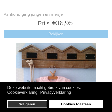
Aankondiging jongen en meisje
€16,95
Prijs
Bekijken
Deze website maakt gebruik van cookies.
Cookieverklaring
Privacyverklaring
Weigeren
Cookies toestaan