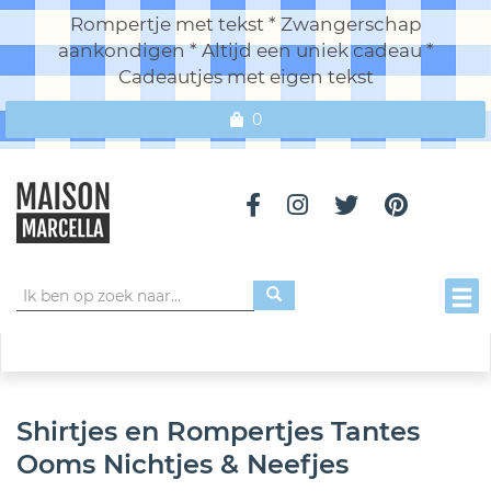
Rompertje met tekst * Zwangerschap
aankondigen * Altijd een uniek cadeau *
Cadeautjes met eigen tekst
0
Toggl
Shirtjes en Rompertjes Tantes
Ooms Nichtjes & Neefjes