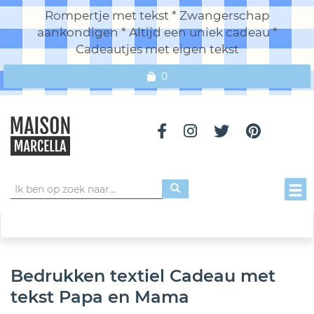
Rompertje met tekst * Zwangerschap
aankondigen * Altijd een uniek cadeau *
Cadeautjes met eigen tekst
0
Toggl
Bedrukken textiel Cadeau met
tekst Papa en Mama